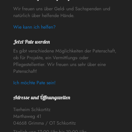
Wir freuen uns über Geld- und Sachspenden und
natürlich über helfende Hände.
Wie kann ich helfen?
Jetzt Pate werden
Es gibt verschiedene Möglichkeiten der Patenschaft,
ob für Projekte, ein Vermittlungs- oder
Pflegestellentier. Wir freuen uns sehr über eine
Patenschaft!
Ich möchte Pate sein!
Adresse und Öffnungszeiten
Tierheim Schkortitz
Marthaweg 41
04668 Grimma / OT Schkortitz
Täglich von 17:00 Uhr bis 19:00 Uhr