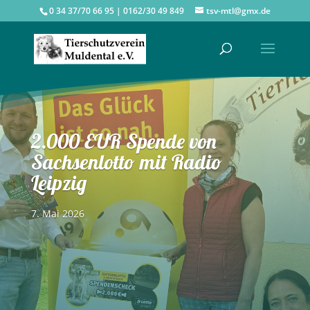
0 34 37/70 66 95 | 0162/30 49 849
tsv-mtl@gmx.de
2.000 EUR Spende von
Sachsenlotto mit Radio
Leipzig
7. Mai 2026