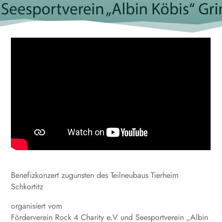
Benefizkonzert zugunsten des Teilneubaus Tierheim
Schkortitz
organisiert vom
Förderverein Rock 4 Charity e.V und Seesportverein „Albin