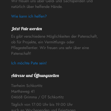
Wir freuen uns über Geld- und Sachspenden und
natürlich über helfende Hände.
Wie kann ich helfen?
Jetzt Pate werden
Es gibt verschiedene Möglichkeiten der Patenschaft,
ob für Projekte, ein Vermittlungs- oder
Pflegestellentier. Wir freuen uns sehr über eine
Patenschaft!
Ich möchte Pate sein!
Adresse und Öffnungszeiten
Tierheim Schkortitz
Marthaweg 41
04668 Grimma / OT Schkortitz
Täglich von 17:00 Uhr bis 19:00 Uhr
auch an Wochenenden und Feiertagen