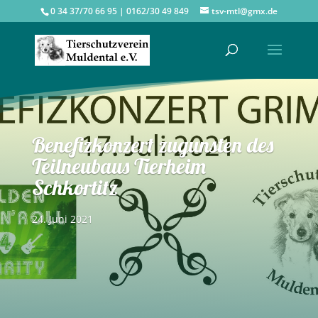
0 34 37/70 66 95 | 0162/30 49 849
tsv-mtl@gmx.de
Benefizkonzert zugunsten des
Teilneubaus Tierheim
Schkortitz
24. Juni 2021