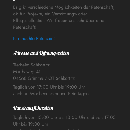
Es gibt verschiedene Möglichkeiten der Patenschaft,
ob für Projekte, ein Vermittlungs- oder
Pflegestellentier. Wir freuen uns sehr über eine
Patenschaft!
Ich möchte Pate sein!
Adresse und Öffnungszeiten
Tierheim Schkortitz
Marthaweg 41
04668 Grimma / OT Schkortitz
Täglich von 17:00 Uhr bis 19:00 Uhr
auch an Wochenenden und Feiertagen
Hundeausführzeiten
Täglich von 10:00 Uhr bis 13:00 Uhr und von 17:00
Uhr bis 19:00 Uhr