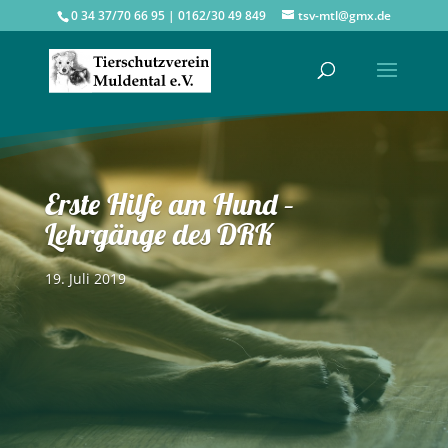
0 34 37/70 66 95 | 0162/30 49 849
tsv-mtl@gmx.de
Erste Hilfe am Hund –
Lehrgänge des DRK
19. Juli 2019