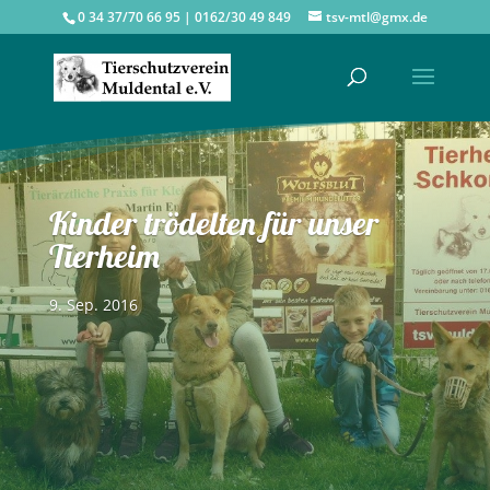
0 34 37/70 66 95 | 0162/30 49 849
tsv-mtl@gmx.de
Kinder trödelten für unser
Tierheim
9. Sep. 2016