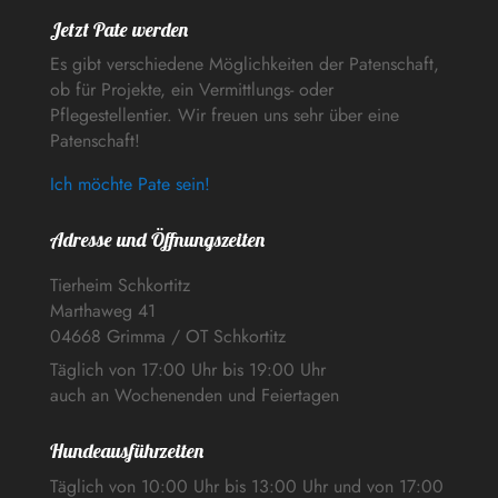
Jetzt Pate werden
Es gibt verschiedene Möglichkeiten der Patenschaft,
ob für Projekte, ein Vermittlungs- oder
Pflegestellentier. Wir freuen uns sehr über eine
Patenschaft!
Ich möchte Pate sein!
Adresse und Öffnungszeiten
Tierheim Schkortitz
Marthaweg 41
04668 Grimma / OT Schkortitz
Täglich von 17:00 Uhr bis 19:00 Uhr
auch an Wochenenden und Feiertagen
Hundeausführzeiten
Täglich von 10:00 Uhr bis 13:00 Uhr und von 17:00