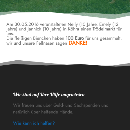
Am 30.05.2016 veranstalteten Nelly (10 Jahre, Emely (12
Jahre) und Jannick (10 Jahre) in Köhra einen Trödelmarkt für
uns.
Die fleißigen Bienchen haben
100 Euro
für uns gesammelt,
DANKE!
wir und unsere Fellnasen sagen
Wir sind auf Ihre Hilfe angewiesen
Wir freuen uns über Geld- und Sachspenden und
natürlich über helfende Hände.
Wie kann ich helfen?