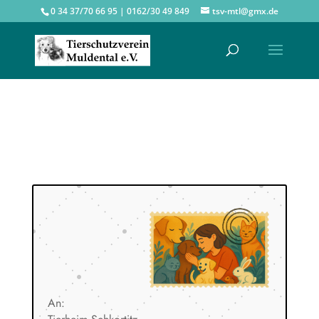
0 34 37/70 66 95 | 0162/30 49 849
tsv-mtl@gmx.de
An: