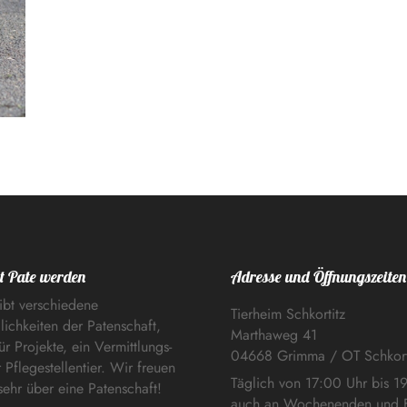
t Pate werden
Adresse und Öffnungszeiten
ibt verschiedene
Tierheim Schkortitz
ichkeiten der Patenschaft,
Marthaweg 41
ür Projekte, ein Vermittlungs-
04668 Grimma / OT Schkort
 Pflegestellentier. Wir freuen
Täglich von 17:00 Uhr bis 1
sehr über eine Patenschaft!
auch an Wochenenden und F