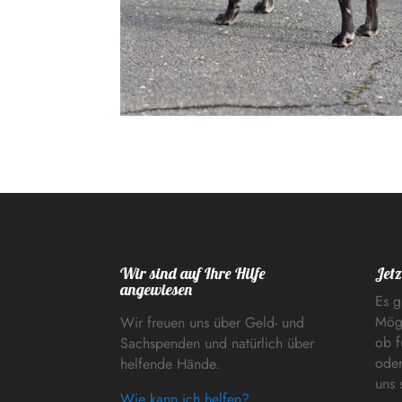
Wir sind auf Ihre Hilfe
Jetz
angewiesen
Es g
Mögl
Wir freuen uns über Geld- und
ob f
Sachspenden und natürlich über
oder
helfende Hände.
uns 
Wie kann ich helfen?