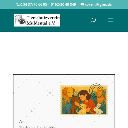
0 34 37/70 66 95 | 0162/30 49 849
tsv-mtl@gmx.de
An: