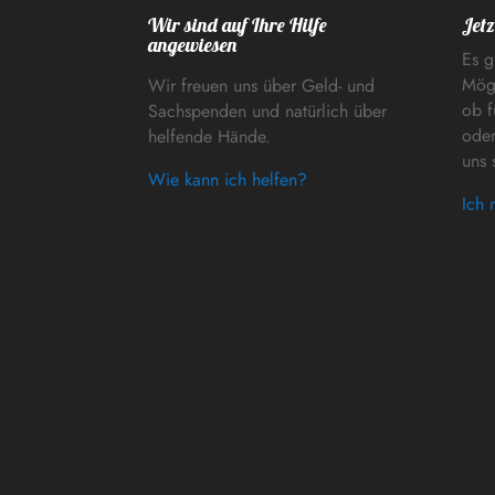
Wir sind auf Ihre Hilfe
Jetz
angewiesen
Es g
Mögl
Wir freuen uns über Geld- und
ob f
Sachspenden und natürlich über
oder
helfende Hände.
uns 
Wie kann ich helfen?
Ich 