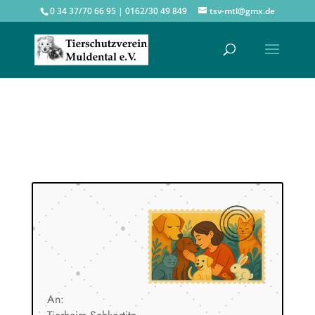
0 34 37/70 66 95 | 0162/30 49 849
tsv-mtl@gmx.de
An: