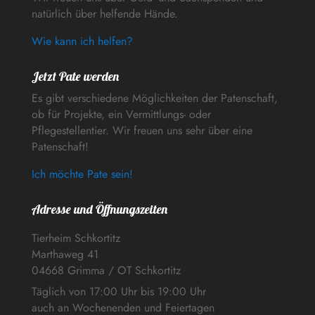
natürlich über helfende Hände.
Wie kann ich helfen?
Jetzt Pate werden
Es gibt verschiedene Möglichkeiten der Patenschaft,
ob für Projekte, ein Vermittlungs- oder
Pflegestellentier. Wir freuen uns sehr über eine
Patenschaft!
Ich möchte Pate sein!
Adresse und Öffnungszeiten
Tierheim Schkortitz
Marthaweg 41
04668 Grimma / OT Schkortitz
Täglich von 17:00 Uhr bis 19:00 Uhr
auch an Wochenenden und Feiertagen