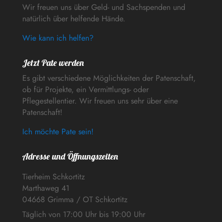
Wir freuen uns über Geld- und Sachspenden und
natürlich über helfende Hände.
Wie kann ich helfen?
Jetzt Pate werden
Es gibt verschiedene Möglichkeiten der Patenschaft,
ob für Projekte, ein Vermittlungs- oder
Pflegestellentier. Wir freuen uns sehr über eine
Patenschaft!
Ich möchte Pate sein!
Adresse und Öffnungszeiten
Tierheim Schkortitz
Marthaweg 41
04668 Grimma / OT Schkortitz
Täglich von 17:00 Uhr bis 19:00 Uhr