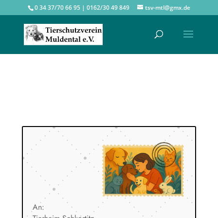
0 34 37/70 66 95 | 0162/30 49 849
tsv-mtl@gmx.de
An: