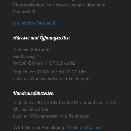
Pflegestellentier. Wir freuen uns sehr über eine
Patenschaft!
Ich möchte Pate sein!
Adresse und Öffnungszeiten
Tierheim Schkortitz
Marthaweg 41
04668 Grimma / OT Schkortitz
Täglich von 17:00 Uhr bis 19:00 Uhr
auch an Wochenenden und Feiertagen
Hundeausführzeiten
Täglich von 10:00 Uhr bis 13:00 Uhr und von 17:00
Uhr bis 19:00 Uhr
auch an Wochenenden und Feiertagen.
Wir bitten um Anmeldung:
Weitere Infos und