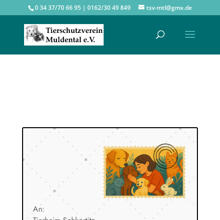
0 34 37/70 66 95 | 0162/30 49 849
tsv-mtl@gmx.de
An: