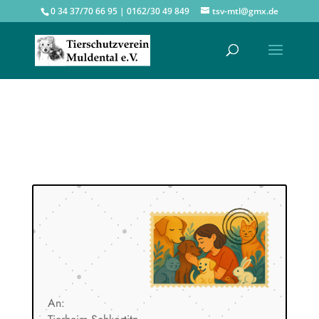
0 34 37/70 66 95 | 0162/30 49 849
tsv-mtl@gmx.de
An: