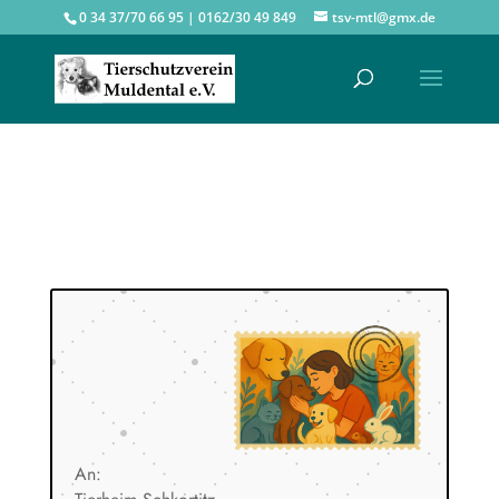
0 34 37/70 66 95 | 0162/30 49 849
tsv-mtl@gmx.de
An: