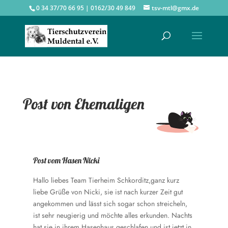
0 34 37/70 66 95 | 0162/30 49 849
tsv-mtl@gmx.de
Post von Ehemaligen
Post vom Hasen Nicki
Hallo liebes Team Tierheim Schkorditz,ganz kurz
liebe Grüße von Nicki, sie ist nach kurzer Zeit gut
angekommen und lässt sich sogar schon streicheln,
ist sehr neugierig und möchte alles erkunden. Nachts
hat sie in ihrem Hasenhaus geschlafen und ist jetzt in