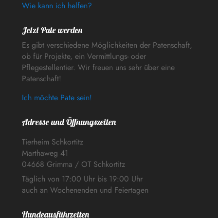
Wie kann ich helfen?
Jetzt Pate werden
Es gibt verschiedene Möglichkeiten der Patenschaft,
ob für Projekte, ein Vermittlungs- oder
Pflegestellentier. Wir freuen uns sehr über eine
Patenschaft!
Ich möchte Pate sein!
Adresse und Öffnungszeiten
Tierheim Schkortitz
Marthaweg 41
04668 Grimma / OT Schkortitz
Täglich von 17:00 Uhr bis 19:00 Uhr
auch an Wochenenden und Feiertagen
Hundeausführzeiten