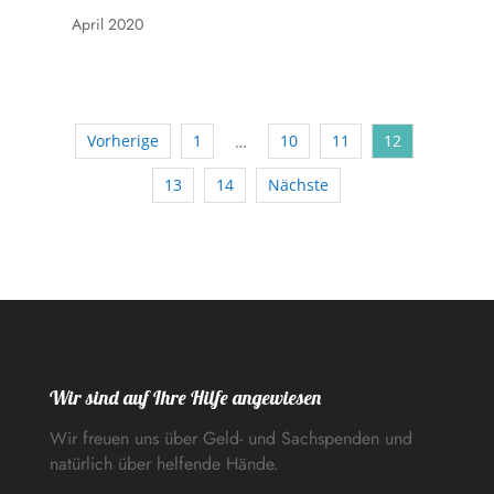
April 2020
Vorherige
1
10
11
12
…
13
14
Nächste
Wir sind auf Ihre Hilfe angewiesen
Wir freuen uns über Geld- und Sachspenden und
natürlich über helfende Hände.