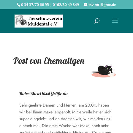
0 34 37/70 66 95 | 0162/30 49 849
tsv-mtl@gmx.de
Post von Ehemaligen
Kater Maxel lässt Grüße da
Sehr geehrte Damen und Herren, am 20.04. haben
wir bei Ihnen Maxel abgeholt. Mittlerweile hat er sich
super eingelebt und da dachten wir, wir melden uns
einfach mal. Die erste Woche war Maxel noch sehr
zurückhaltend und schüchtern. Hinter der Couch und