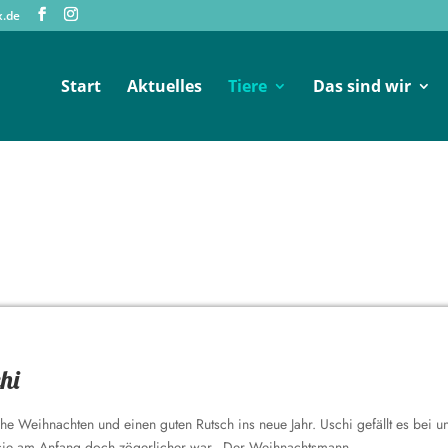
x.de
Start
Aktuelles
Tiere
Das sind wir
hi
e Weihnachten und einen guten Rutsch ins neue Jahr. Uschi gefällt es bei u
a sie am Anfang doch zögerlicher war. Der Weihnachtsmann...