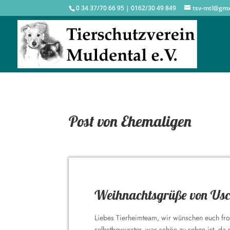
0 34 37/70 66 95 | 0162/30 49 849
tsv-mtl@gm
Post von Ehemaligen
Weihnachtsgrüße von Usc
Liebes Tierheimteam, wir wünschen euch froh
selbstbewusster, was schön zu sehen ist, d