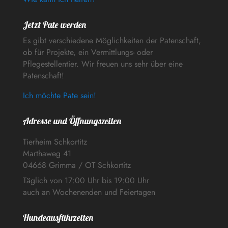
Jetzt Pate werden
Es gibt verschiedene Möglichkeiten der Patenschaft,
ob für Projekte, ein Vermittlungs- oder
Pflegestellentier. Wir freuen uns sehr über eine
Patenschaft!
Ich möchte Pate sein!
Adresse und Öffnungszeiten
Tierheim Schkortitz
Marthaweg 41
04668 Grimma / OT Schkortitz
Täglich von 17:00 Uhr bis 19:00 Uhr
auch an Wochenenden und Feiertagen
Hundeausführzeiten