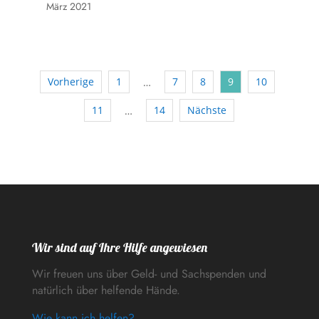
März 2021
Vorherige
1
7
8
9
10
…
11
14
Nächste
…
Wir sind auf Ihre Hilfe angewiesen
Wir freuen uns über Geld- und Sachspenden und
natürlich über helfende Hände.
Wie kann ich helfen?