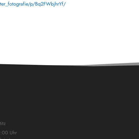
eter_fotografie/p/Bq2FWbjhrYf/
itz
9:00 Uhr