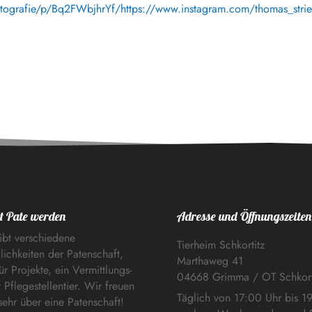
otografie/p/Bq2FWbjhrYf/https://www.instagram.com/thomas_stri
t Pate werden
Adresse und Öffnungszeiten
ibt verschiedene
Tierheim Schkortitz
ichkeiten der Patenschaft,
Marthaweg 41
ür Projekte, ein Vermittlungs-
04668 Grimma / OT Schkort
 Pflegestellentier. Wir freuen
Täglich von 17:00 Uhr bis 1
sehr über eine Patenschaft!