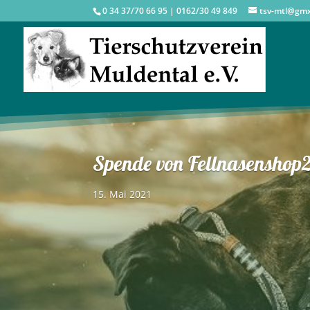
0 34 37/70 66 95 | 0162/30 49 849
tsv-mtl@gm
Spende von Fellnasenshop
15. Mai 2021