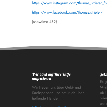
https://www.instagram.com/thomas_strieter_f
https://www.facebook.com/thomas.strieter/
{showtime 439}
Wir sind auf Ihre Hilfe
Jetz
angewiesen
Es g
Mögl
Wir freuen uns über Geld- und
ob f
Sachspenden und natürlich über
oder
helfende Hände.
uns 