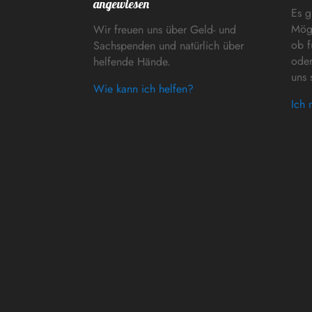
angewiesen
Es g
Mögl
Wir freuen uns über Geld- und
ob f
Sachspenden und natürlich über
oder
helfende Hände.
uns 
Wie kann ich helfen?
Ich 