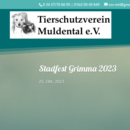
0 34 37/70 66 95 | 0162/30 49 849
tsv-mtl@gm
Stadfest Grimma 2023
25. Okt. 2023