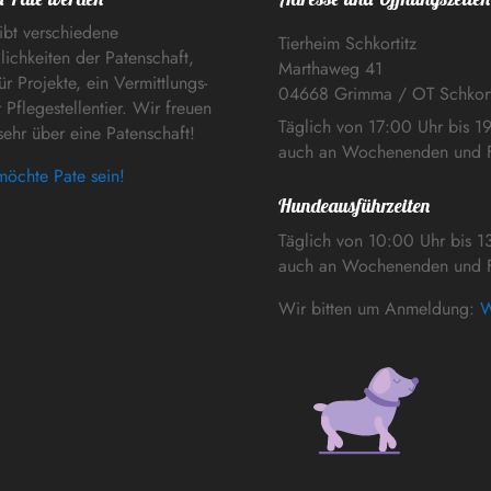
ibt verschiedene
Tierheim Schkortitz
ichkeiten der Patenschaft,
Marthaweg 41
ür Projekte, ein Vermittlungs-
04668 Grimma / OT Schkort
 Pflegestellentier. Wir freuen
Täglich von 17:00 Uhr bis 1
sehr über eine Patenschaft!
auch an Wochenenden und F
möchte Pate sein!
Hundeausführzeiten
Täglich von 10:00 Uhr bis 1
auch an Wochenenden und F
Wir bitten um Anmeldung:
W