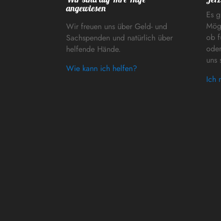
angewiesen
Es g
Mögl
Wir freuen uns über Geld- und
ob f
Sachspenden und natürlich über
oder
helfende Hände.
uns 
Wie kann ich helfen?
Ich 