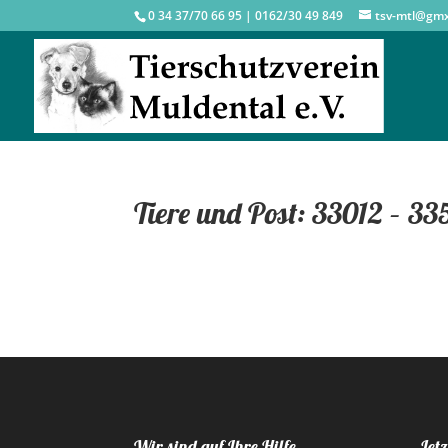
0 34 37/70 66 95 | 0162/30 49 849
tsv-mtl@gm
Tiere und Post: 33012 – 3
Wir sind auf Ihre Hilfe
Jetz