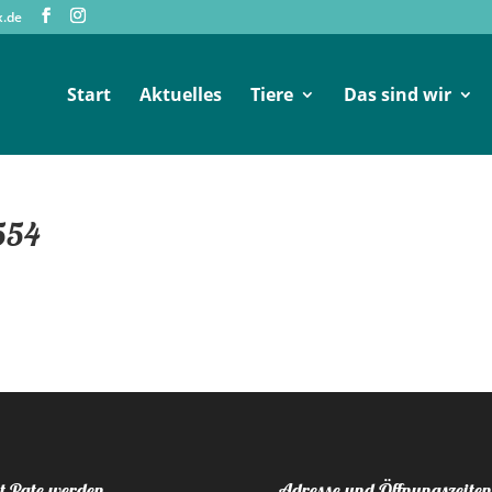
x.de
Start
Aktuelles
Tiere
Das sind wir
3554
t Pate werden
Adresse und Öffnungszeiten