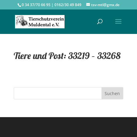
0 34 37/70 66 95 | 0162/30 49 849
tsv-mtl@gmx.de
Tiere und Post: 33219 – 33268
Suchen