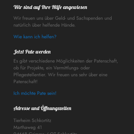
Wir sind auf Ihre Hilfe angewiesen
Wir freuen uns über Geld- und Sachspenden und
natürlich über helfende Hände.
Wie kann ich helfen?
Jetzt Pate werden
Es gibt verschiedene Möglichkeiten der Patenschaft,
ob für Projekte, ein Vermittlungs- oder
Pflegestellentier. Wir freuen uns sehr über eine
Patenschaft!
Ich möchte Pate sein!
Adresse und Öffnungszeiten
Tierheim Schkortitz
Marthaweg 41