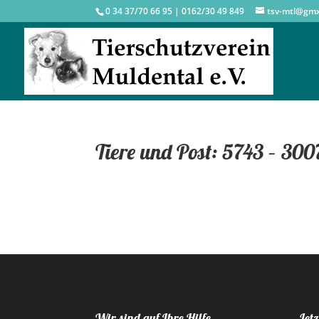
0 34 37/70 66 95 | 0162/30 49 849
tsv-mtl@gm
Tiere und Post: 5743 – 300
Wir sind auf Ihre Hilfe
Jetz