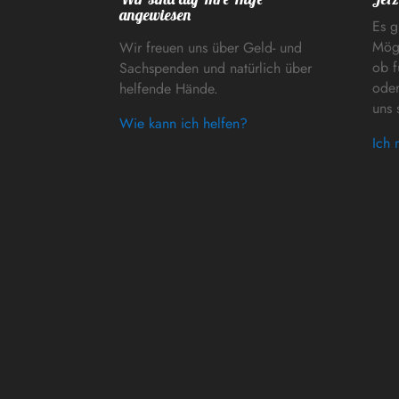
angewiesen
Es g
Mögl
Wir freuen uns über Geld- und
ob f
Sachspenden und natürlich über
oder
helfende Hände.
uns 
Wie kann ich helfen?
Ich 