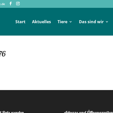
x.de
Start
Aktuelles
Tiere
Das sind wir
76
t Pate werden
Adresse und Öffnungszeiten