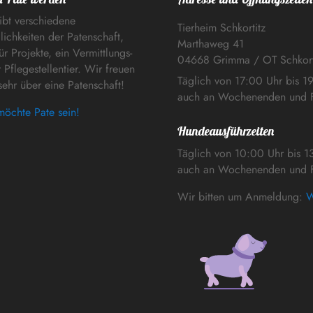
ibt verschiedene
Tierheim Schkortitz
ichkeiten der Patenschaft,
Marthaweg 41
ür Projekte, ein Vermittlungs-
04668 Grimma / OT Schkort
 Pflegestellentier. Wir freuen
Täglich von 17:00 Uhr bis 1
sehr über eine Patenschaft!
auch an Wochenenden und F
möchte Pate sein!
Hundeausführzeiten
Täglich von 10:00 Uhr bis 1
auch an Wochenenden und F
Wir bitten um Anmeldung:
W