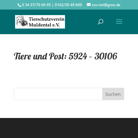
0 34 37/70 66 95 | 0162/30 49 849
tsv-mtl@gmx.de
Tiere und Post: 5924 – 30106
Suchen