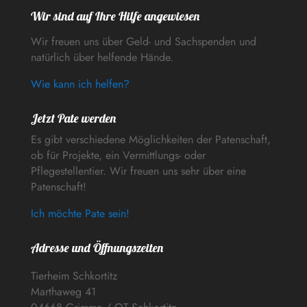
Wir sind auf Ihre Hilfe angewiesen
Wir freuen uns über Geld- und Sachspenden und
natürlich über helfende Hände.
Wie kann ich helfen?
Jetzt Pate werden
Es gibt verschiedene Möglichkeiten der Patenschaft,
ob für Projekte, ein Vermittlungs- oder
Pflegestellentier. Wir freuen uns sehr über eine
Patenschaft!
Ich möchte Pate sein!
Adresse und Öffnungszeiten
Tierheim Schkortitz
Marthaweg 41