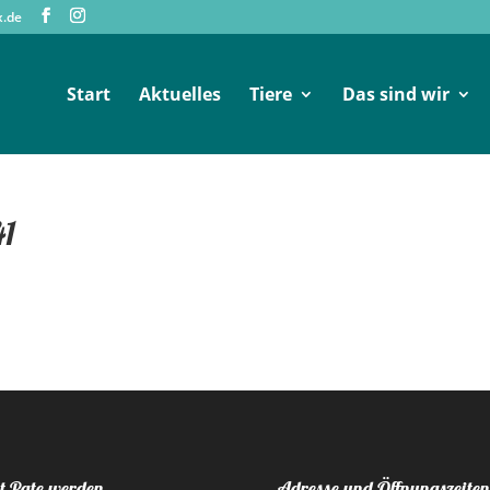
x.de
Start
Aktuelles
Tiere
Das sind wir
41
t Pate werden
Adresse und Öffnungszeiten