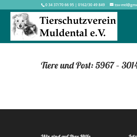
0 34 37/70 66 95 | 0162/30 49 849
tsv-mtl@gm
Tiere und Post: 5967 – 301
Wir sind auf Ihre Hilfe
Jetz