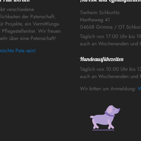
ibt verschiedene
Tierheim Schkortitz
ichkeiten der Patenschaft,
Marthaweg 41
ür Projekte, ein Vermittlungs-
04668 Grimma / OT Schkort
 Pflegestellentier. Wir freuen
Täglich von 17:00 Uhr bis 1
sehr über eine Patenschaft!
auch an Wochenenden und F
möchte Pate sein!
Hundeausführzeiten
Täglich von 10:00 Uhr bis 1
auch an Wochenenden und F
Wir bitten um Anmeldung:
W