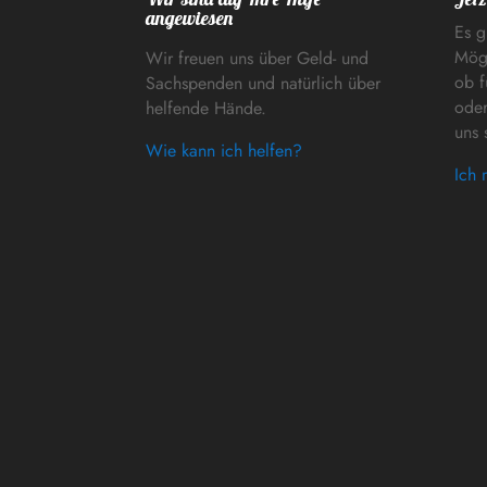
angewiesen
Es g
Mögl
Wir freuen uns über Geld- und
ob f
Sachspenden und natürlich über
oder
helfende Hände.
uns 
Wie kann ich helfen?
Ich 