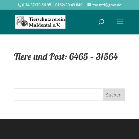
0 34 37/70 66 95 | 0162/30 49 849
tsv-mtl@gmx.de
Tiere und Post: 6465 – 31564
Suchen