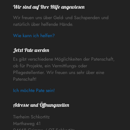
Wir sind auf Ihre Hilfe angewiesen
Wir freuen uns über Geld- und Sachspenden und
natürlich über helfende Hände.
Wie kann ich helfen?
Jetzt Pate werden
Es gibt verschiedene Möglichkeiten der Patenschaft,
ob für Projekte, ein Vermittlungs- oder
Pflegestellentier. Wir freuen uns sehr über eine
Patenschaft!
Ich möchte Pate sein!
Adresse und Öffnungszeiten
Tierheim Schkortitz
Marthaweg 41