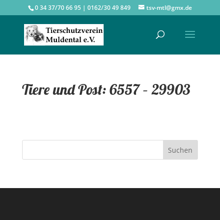
0 34 37/70 66 95 | 0162/30 49 849
tsv-mtl@gmx.de
Tiere und Post: 6557 – 29903
Suchen