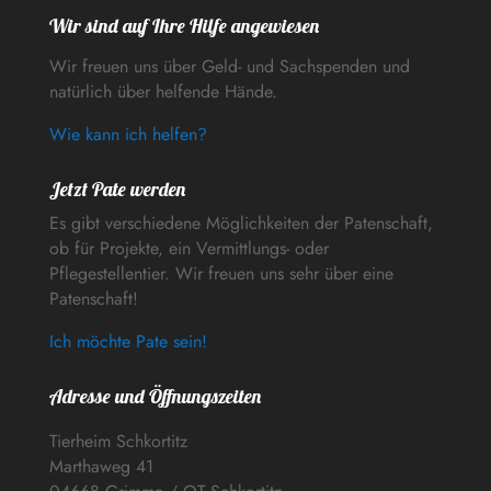
Wir sind auf Ihre Hilfe angewiesen
Wir freuen uns über Geld- und Sachspenden und
natürlich über helfende Hände.
Wie kann ich helfen?
Jetzt Pate werden
Es gibt verschiedene Möglichkeiten der Patenschaft,
ob für Projekte, ein Vermittlungs- oder
Pflegestellentier. Wir freuen uns sehr über eine
Patenschaft!
Ich möchte Pate sein!
Adresse und Öffnungszeiten
Tierheim Schkortitz
Marthaweg 41