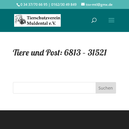
0 34 37/70 66 95 | 0162/30 49 849
tsv-mtl@gmx.de
Tiere und Post: 6813 – 31521
Suchen