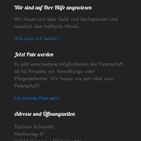
Wir sind auf Ihre Hilfe angewiesen
Wir freuen uns über Geld- und Sachspenden und
natürlich über helfende Hände.
Wie kann ich helfen?
Jetzt Pate werden
Es gibt verschiedene Möglichkeiten der Patenschaft,
ob für Projekte, ein Vermittlungs- oder
Pflegestellentier. Wir freuen uns sehr über eine
Patenschaft!
Ich möchte Pate sein!
Adresse und Öffnungszeiten
Tierheim Schkortitz
Marthaweg 41