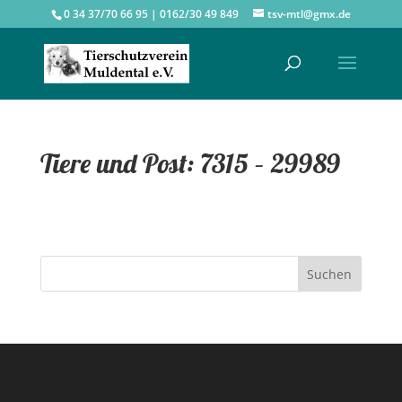
0 34 37/70 66 95 | 0162/30 49 849
tsv-mtl@gmx.de
Tiere und Post: 7315 – 29989
Suchen