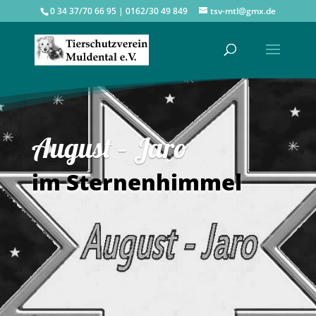
0 34 37/70 66 95 | 0162/30 49 849
tsv-mtl@gmx.de
August – Jaro
im Sternenhimmel