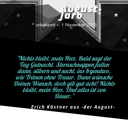
August-
Jaro
* unbekannt – † November 2015
"Nichts bleibt, mein Herz. Bald sagt der
Tag Gutnacht. Sternschnuppen fallen
dann, silbern und sacht, ins Irgendwo,
wie Tränen ohne Trauer. Dann wünsche
Deinen Wunsch, doch gib gut acht! Nichts
bleibt, mein Herz. Und alles ist von
Dauer."
Erich Kästner aus -der August-