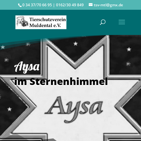
0 34 37/70 66 95 | 0162/30 49 849
tsv-mtl@gmx.de
Aysa
im Sternenhimmel