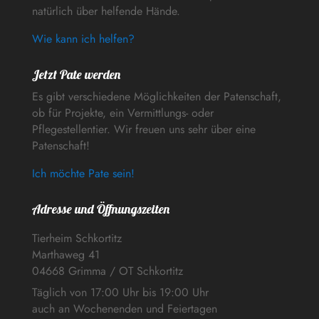
natürlich über helfende Hände.
Wie kann ich helfen?
Jetzt Pate werden
Es gibt verschiedene Möglichkeiten der Patenschaft,
ob für Projekte, ein Vermittlungs- oder
Pflegestellentier. Wir freuen uns sehr über eine
Patenschaft!
Ich möchte Pate sein!
Adresse und Öffnungszeiten
Tierheim Schkortitz
Marthaweg 41
04668 Grimma / OT Schkortitz
Täglich von 17:00 Uhr bis 19:00 Uhr
auch an Wochenenden und Feiertagen