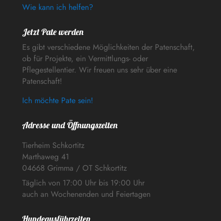
Wie kann ich helfen?
Jetzt Pate werden
Es gibt verschiedene Möglichkeiten der Patenschaft,
ob für Projekte, ein Vermittlungs- oder
Pflegestellentier. Wir freuen uns sehr über eine
Patenschaft!
Ich möchte Pate sein!
Adresse und Öffnungszeiten
Tierheim Schkortitz
Marthaweg 41
04668 Grimma / OT Schkortitz
Täglich von 17:00 Uhr bis 19:00 Uhr
auch an Wochenenden und Feiertagen
Hundeausführzeiten