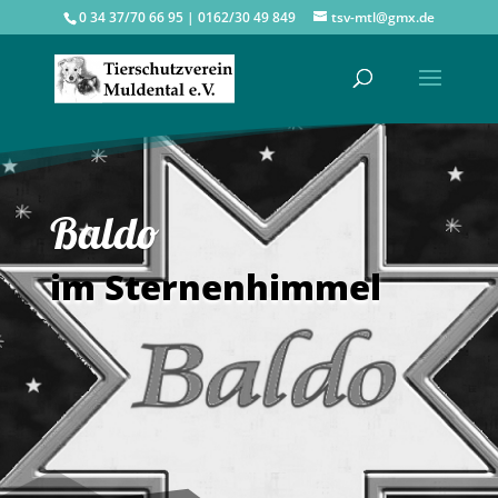
0 34 37/70 66 95 | 0162/30 49 849
tsv-mtl@gmx.de
Baldo
im Sternenhimmel