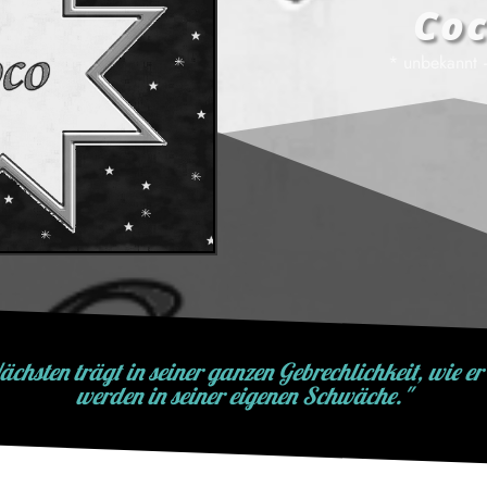
Co
* unbekannt 
ächsten trägt in seiner ganzen Gebrechlichkeit, wie er
werden in seiner eigenen Schwäche."