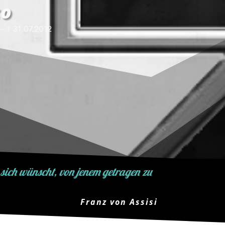
co
– † 31.07.2012
 sich wünscht, von jenem getragen zu
Franz von Assisi