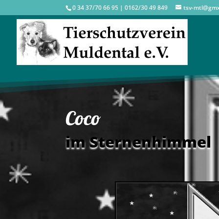
0 34 37/70 66 95 | 0162/30 49 849
tsv-mtl@gm
Coco
im Sternenhimmel