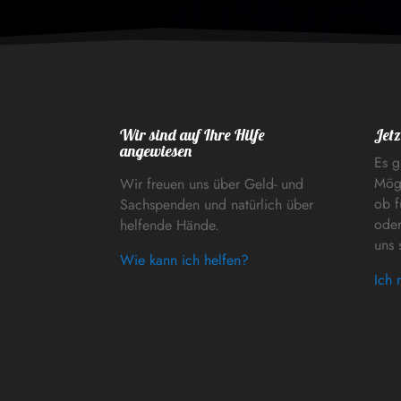
Wir sind auf Ihre Hilfe
Jetz
angewiesen
Es g
Mögl
Wir freuen uns über Geld- und
ob f
Sachspenden und natürlich über
oder
helfende Hände.
uns 
Wie kann ich helfen?
Ich 