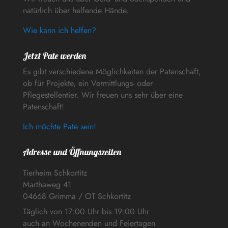
natürlich über helfende Hände.
Wie kann ich helfen?
Jetzt Pate werden
Es gibt verschiedene Möglichkeiten der Patenschaft,
ob für Projekte, ein Vermittlungs- oder
Pflegestellentier. Wir freuen uns sehr über eine
Patenschaft!
Ich möchte Pate sein!
Adresse und Öffnungszeiten
Tierheim Schkortitz
Marthaweg 41
04668 Grimma / OT Schkortitz
Täglich von 17:00 Uhr bis 19:00 Uhr
auch an Wochenenden und Feiertagen