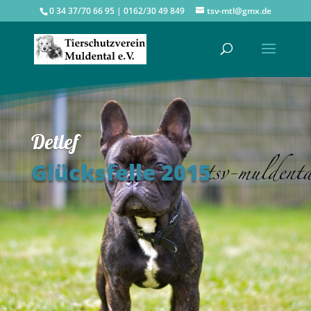
0 34 37/70 66 95 | 0162/30 49 849
tsv-mtl@gmx.de
Detlef
Glücksfelle 2015