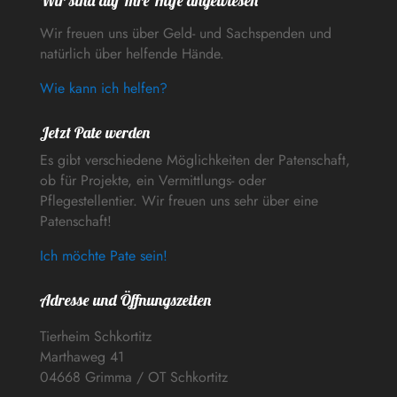
Wir sind auf Ihre Hilfe angewiesen
Wir freuen uns über Geld- und Sachspenden und
natürlich über helfende Hände.
Wie kann ich helfen?
Jetzt Pate werden
Es gibt verschiedene Möglichkeiten der Patenschaft,
ob für Projekte, ein Vermittlungs- oder
Pflegestellentier. Wir freuen uns sehr über eine
Patenschaft!
Ich möchte Pate sein!
Adresse und Öffnungszeiten
Tierheim Schkortitz
Marthaweg 41
04668 Grimma / OT Schkortitz