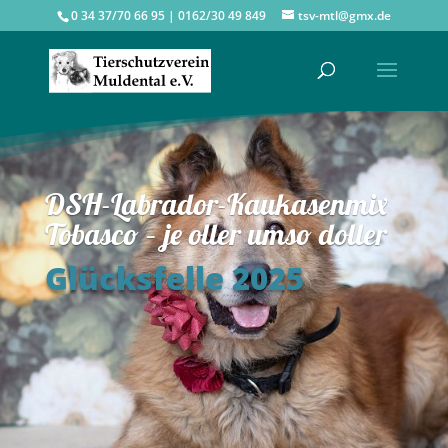
0 34 37/70 66 95 | 0162/30 49 849
tsv-mtl@gmx.de
DSH-Labrador-Kaukasenmix
Tobasco – je oller umso doller
Glücksfelle 2025