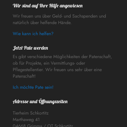
Wir sind auf Ihre Hilfe angewiesen
Wir freuen uns über Geld- und Sachspenden und
natürlich über helfende Hände.
Wie kann ich helfen?
Jetzt Pate werden
Es gibt verschiedene Möglichkeiten der Patenschaft,
ob für Projekte, ein Vermittlungs- oder
Pflegestellentier. Wir freuen uns sehr über eine
Patenschaft!
Ich möchte Pate sein!
Adresse und Öffnungszeiten
Tierheim Schkortitz
Marthaweg 41
04668 Grimma / OT Schkortitz