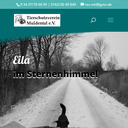
0 34 37/70 66 95 | 0162/30 49 849
tsv-mtl@gmx.de
Eila
im Sternenhimmel