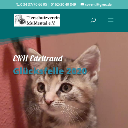
0 34 37/70 66 95 | 0162/30 49 849
tsv-mtl@gmx.de
EKH Edeltraud
Glücksfelle 2020