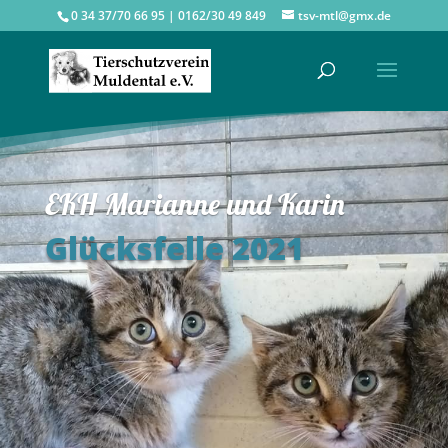
0 34 37/70 66 95 | 0162/30 49 849
tsv-mtl@gmx.de
EKH Marianne und Karin
Glücksfelle 2021