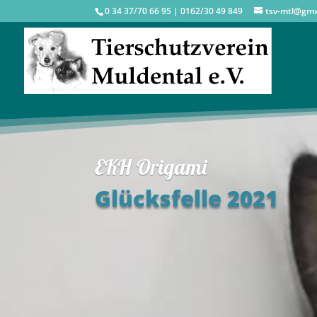
0 34 37/70 66 95 | 0162/30 49 849
tsv-mtl@gm
EKH Origami
Glücksfelle 2021