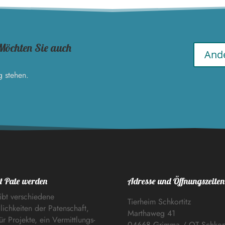
Möchten Sie auch
Ande
g stehen.
t Pate werden
Adresse und Öffnungszeiten
ibt verschiedene
Tierheim Schkortitz
ichkeiten der Patenschaft,
Marthaweg 41
ür Projekte, ein Vermittlungs-
04668 Grimma / OT Schkort