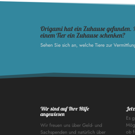
Origami hat ein Zuhause gefunden. 
einem Tier ein Zuhause schenken?
Sehen Sie sich an, welche Tiere zur Vermittlun
Wir sind auf Ihre Hilfe
Jetz
angewiesen
Es g
Mögl
Wir freuen uns über Geld- und
ob f
Sachspenden und natürlich über