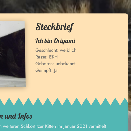
Steckbrief
Ich bin
Origami
Geschlecht:
weiblich
Rasse:
EKH
Geboren:
unbekannt
Geimpft:
Ja
n und Infos
 weiteren Schkortitzer Kitten im Januar 2021 vermittelt