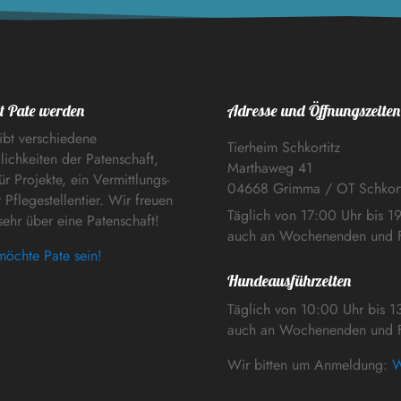
t Pate werden
Adresse und Öffnungszeiten
ibt verschiedene
Tierheim Schkortitz
ichkeiten der Patenschaft,
Marthaweg 41
ür Projekte, ein Vermittlungs-
04668 Grimma / OT Schkort
 Pflegestellentier. Wir freuen
Täglich von 17:00 Uhr bis 1
sehr über eine Patenschaft!
auch an Wochenenden und F
möchte Pate sein!
Hundeausführzeiten
Täglich von 10:00 Uhr bis 1
auch an Wochenenden und F
Wir bitten um Anmeldung:
W