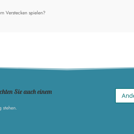
rn Verstecken spielen?
chten Sie auch einem
Ande
g stehen.