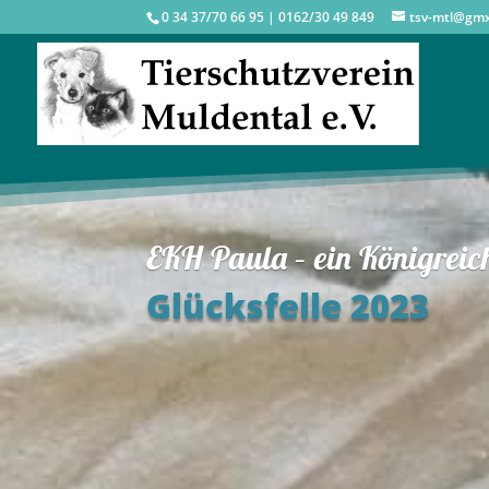
0 34 37/70 66 95 | 0162/30 49 849
tsv-mtl@gm
EKH Paula – ein Königreich
Glücksfelle 2023