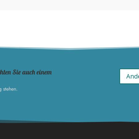
hten Sie auch einem
Ande
g stehen.