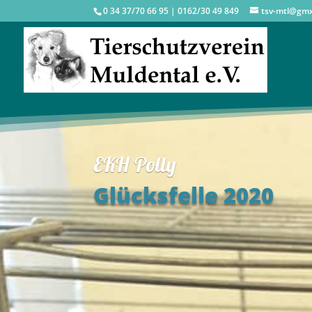
0 34 37/70 66 95 | 0162/30 49 849
tsv-mtl@gm
EKH Polly
Glücksfelle 2020