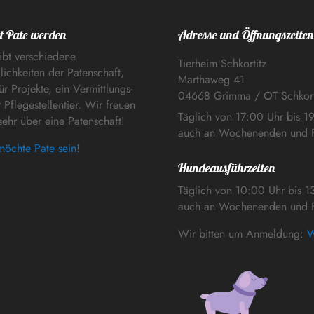
t Pate werden
Adresse und Öffnungszeiten
ibt verschiedene
Tierheim Schkortitz
ichkeiten der Patenschaft,
Marthaweg 41
ür Projekte, ein Vermittlungs-
04668 Grimma / OT Schkort
 Pflegestellentier. Wir freuen
Täglich von 17:00 Uhr bis 1
sehr über eine Patenschaft!
auch an Wochenenden und F
möchte Pate sein!
Hundeausführzeiten
Täglich von 10:00 Uhr bis 1
auch an Wochenenden und F
Wir bitten um Anmeldung:
W