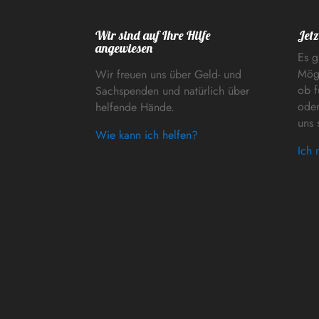
Wir sind auf Ihre Hilfe
Jetz
angewiesen
Es g
Mögl
Wir freuen uns über Geld- und
ob f
Sachspenden und natürlich über
oder
helfende Hände.
uns 
Wie kann ich helfen?
Ich 