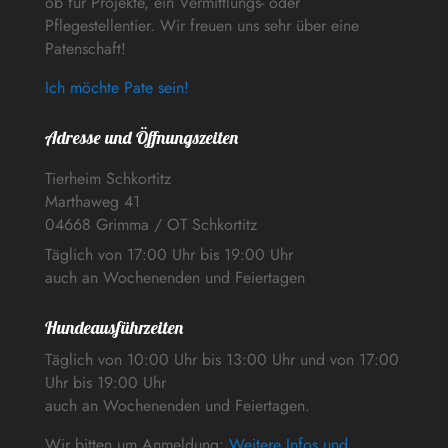
ob für Projekte, ein Vermittlungs- oder
Pflegestellentier. Wir freuen uns sehr über eine
Patenschaft!
Ich möchte Pate sein!
Adresse und Öffnungszeiten
Tierheim Schkortitz
Marthaweg 41
04668 Grimma / OT Schkortitz
Täglich von 17:00 Uhr bis 19:00 Uhr
auch an Wochenenden und Feiertagen
Hundeausführzeiten
Täglich von 10:00 Uhr bis 13:00 Uhr und von 17:00
Uhr bis 19:00 Uhr
auch an Wochenenden und Feiertagen.
Wir bitten um Anmeldung:
Weitere Infos und