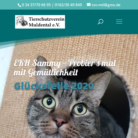
0 34 37/70 66 95 | 0162/30 49 849
tsv-mtl@gmx.de
EKH Sammy – Probier’s mal
mit Gemütlichkeit
Glücksfelle 2020