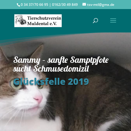
0 34 37/70 66 95 | 0162/30 49 849
tsv-mtl@gmx.de
Sammy – sanfte Samptpfote
sucht Schmusedomizil
Glücksfelle 2019