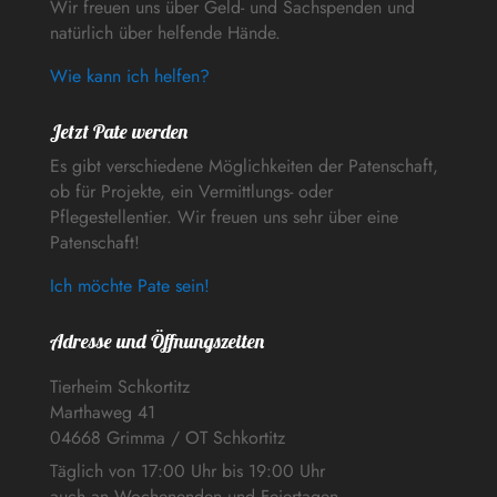
Wir freuen uns über Geld- und Sachspenden und
natürlich über helfende Hände.
Wie kann ich helfen?
Jetzt Pate werden
Es gibt verschiedene Möglichkeiten der Patenschaft,
ob für Projekte, ein Vermittlungs- oder
Pflegestellentier. Wir freuen uns sehr über eine
Patenschaft!
Ich möchte Pate sein!
Adresse und Öffnungszeiten
Tierheim Schkortitz
Marthaweg 41
04668 Grimma / OT Schkortitz
Täglich von 17:00 Uhr bis 19:00 Uhr
auch an Wochenenden und Feiertagen