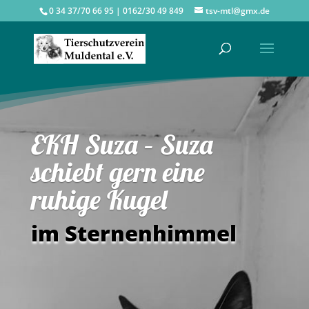
0 34 37/70 66 95 | 0162/30 49 849
tsv-mtl@gmx.de
EKH Suza – Suza
schiebt gern eine
ruhige Kugel
im Sternenhimmel