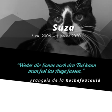
Suza
* ca. 2006 – † Januar 2020
"Weder die Sonne noch den Tod kann
man fest ins Auge fassen."
François de la Rochefoucauld