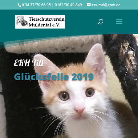
0 34 37/70 66 95 | 0162/30 49 849
tsv-mtl@gmx.de
EKH Till
Glücksfelle 2019