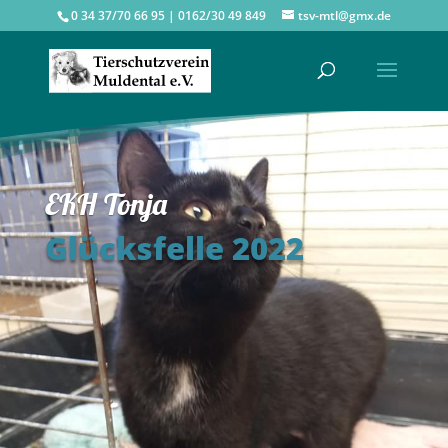
0 34 37/70 66 95 | 0162/30 49 849
tsv-mtl@gmx.de
EKH Tonja
Glücksfelle 2022