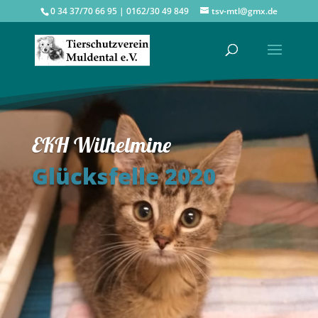
0 34 37/70 66 95 | 0162/30 49 849
tsv-mtl@gmx.de
EKH Wilhelmine
Glücksfelle 2020