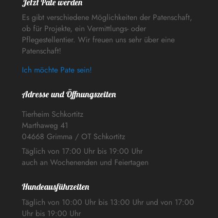
Jetzt Pate werden
Es gibt verschiedene Möglichkeiten der Patenschaft,
ob für Projekte, ein Vermittlungs- oder
Pflegestellentier. Wir freuen uns sehr über eine
Patenschaft!
Ich möchte Pate sein!
Adresse und Öffnungszeiten
Tierheim Schkortitz
Marthaweg 41
04668 Grimma / OT Schkortitz
Täglich von 17:00 Uhr bis 19:00 Uhr
auch an Wochenenden und Feiertagen
Hundeausführzeiten
Täglich von 10:00 Uhr bis 13:00 Uhr und von 17:00
Uhr bis 19:00 Uhr