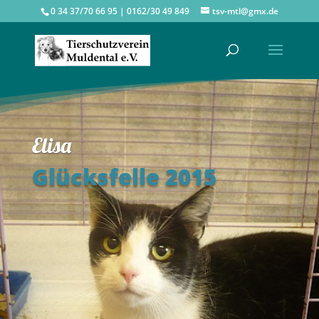
0 34 37/70 66 95 | 0162/30 49 849
tsv-mtl@gmx.de
Elisa
Glücksfelle 2015