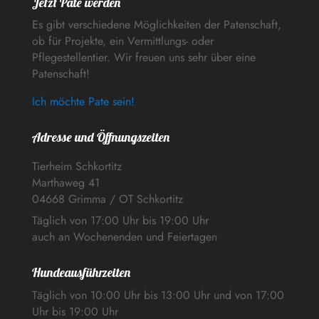
Jetzt Pate werden
Es gibt verschiedene Möglichkeiten der Patenschaft,
ob für Projekte, ein Vermittlungs- oder
Pflegestellentier. Wir freuen uns sehr über eine
Patenschaft!
Ich möchte Pate sein!
Adresse und Öffnungszeiten
Tierheim Schkortitz
Marthaweg 41
04668 Grimma / OT Schkortitz
Täglich von 17:00 Uhr bis 19:00 Uhr
auch an Wochenenden und Feiertagen
Hundeausführzeiten
Täglich von 10:00 Uhr bis 13:00 Uhr und von 17:00
Uhr bis 19:00 Uhr