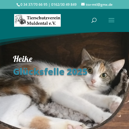
0 34 37/70 66 95 | 0162/30 49 849
tsv-mtl@gmx.de
Heike
Glücksfelle 2025